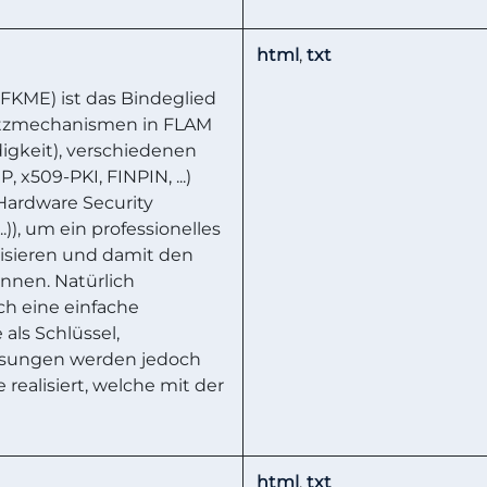
html
,
txt
KME) ist das Bindeglied
utzmechanismen in FLAM
ndigkeit), verschiedenen
 x509-PKI, FINPIN, ...)
Hardware Security
)), um ein professionelles
isieren und damit den
önnen. Natürlich
h eine einfache
als Schlüssel,
ösungen werden jedoch
 realisiert, welche mit der
html
,
txt