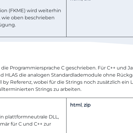
on (FKME) wird weiterhin
, wie oben beschrieben
fügung.
ür die Programmiersprache C geschrieben. Für C++ und J
 und HLAS die analogen Standardlademodule ohne Rückga
Call by Referenz, wobei für die Strings noch zusätzlich 
llterminierten Strings zu arbeiten.
html
,
zip
n plattformneutrale DLL,
mär für C und C++ zur