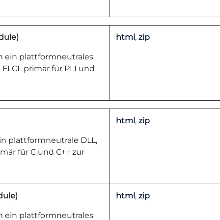
dule)
html
,
zip
 ein plattformneutrales
FLCL primär für PLI und
html
,
zip
n plattformneutrale DLL,
mär für C und C++ zur
ule)
html
,
zip
 ein plattformneutrales