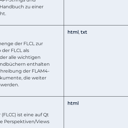
 Handbuch zu einer
ht.
html
,
txt
menge der FLCL zur
der FLCL als
der alle wichtigen
andbüchern enthalten
schreibung der FLAM4-
kumente, die weiter
 werden.
html
FLCC) ist eine auf Qt
ne Perspektiven/Views