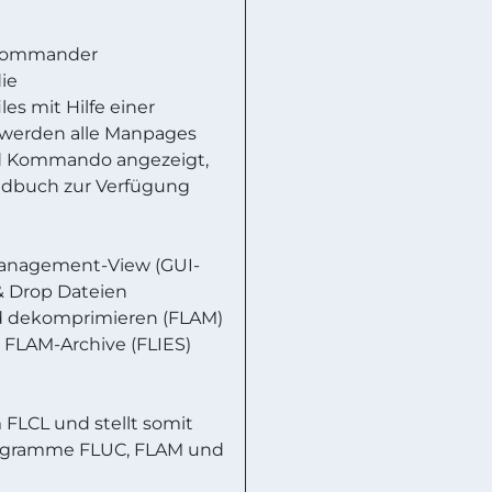
-Commander
die
s mit Hilfe einer
i werden alle Manpages
nd Kommando angezeigt,
Handbuch zur Verfügung
imanagement-View (GUI-
 & Drop Dateien
d dekomprimieren (FLAM)
 FLAM-Archive (FLIES)
 FLCL und stellt somit
programme FLUC, FLAM und