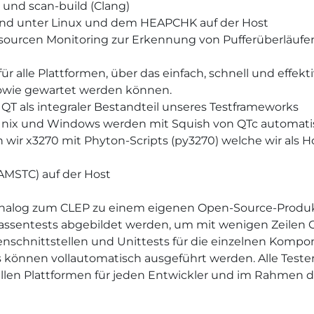
 und scan-build (Clang)
ind unter Linux und dem HEAPCHK auf der Host
sourcen Monitoring zur Erkennung von Pufferüberläufe
ür alle Plattformen, über das einfach, schnell und effe
sowie gewartet werden können.
QT als integraler Bestandteil unseres Testframeworks
Unix und Windows werden mit Squish von QTc automatis
n wir x3270 mit Phyton-Scripts (py3270) welche wir als 
AMSTC) auf der Host
 analog zum CLEP zu einem eigenen Open-Source-Produk
assentests abgebildet werden, um mit wenigen Zeilen
enschnittstellen und Unittests für die einzelnen Komp
ts können vollautomatisch ausgeführt werden. Alle Tes
 allen Plattformen für jeden Entwickler und im Rahmen 