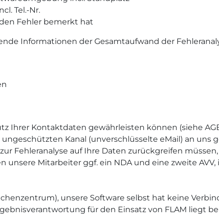
l. Tel.-Nr.
 den Fehler bemerkt hat
hende Informationen der Gesamtaufwand der Fehleranal
en
hutz Ihrer Kontaktdaten gewährleisten können (siehe A
n ungeschützten Kanal (unverschlüsselte eMail) an uns
ur Fehleranalyse auf Ihre Daten zurückgreifen müssen, 
sere Mitarbeiter ggf. ein NDA und eine zweite AVV, in
Rechenzentrum), unsere Software selbst hat keine Verbi
rgebnisverantwortung für den Einsatz von FLAM liegt b