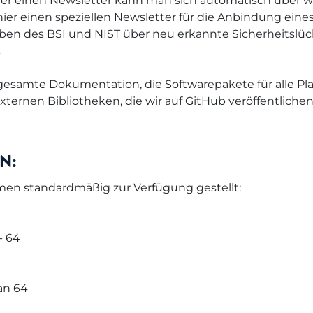
r einen Newsletter kann man sich automatisch über wi
 hier einen speziellen Newsletter für die Anbindung eine
aben des BSI und NIST über neu erkannte Sicherheitslüc
.
esamte Dokumentation, die Softwarepakete für alle Pl
nen Bibliotheken, die wir auf GitHub veröffentlichen
N:
rmen standardmäßig zur Verfügung gestellt:
- 64
ian 64