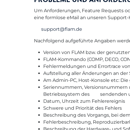
Um Anforderungen, Feature Requests oder
eine formlose eMail an unseren Support-
support@flam.de
Nachfolgend aufgeführte Angaben werd
Version von FLAM bzw. der genutzt
FLAM-Kommando (COMP, DECO, CONV, 
Fehlermeldungen und Errortrace vo
Aufstellung aller Änderungen an de
Am Admin-PC, Host-Konsole etc: Die g
Seriennummern, Versionsnummern und
Betriebssystem des
​sendenden
Datum, Uhrzeit zum Fehlerereignis
Schwere und Priorität des Fehlers
Beschreibung des Vorgangs, bei dem 
Fehlerbeschreibung, Reproduzierbar
Beschreibung der Hardware- und So